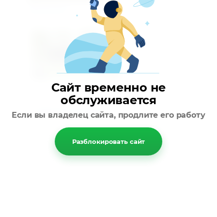
Предыдущее
Сайт временно не
Следующее
обслуживается
Вернуться в галерею
Если вы владелец сайта, продлите его работу
Разблокировать сайт