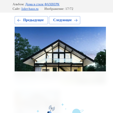
Альбом:
Дома в стиле ФАХВЕРК
Сайт:
lider-haus.ru
Изображение: 17/72
Предыдущее
Следующее