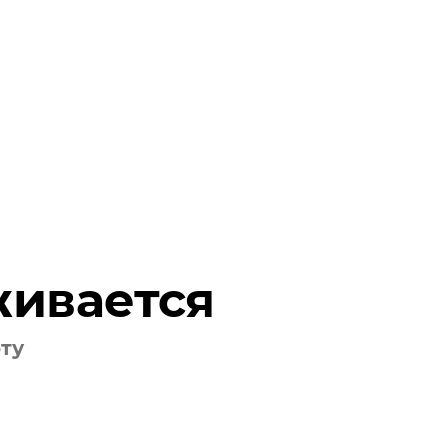
живается
оту