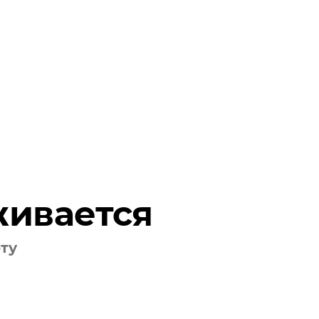
живается
оту