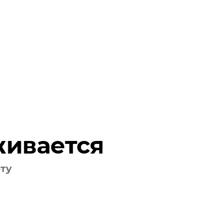
живается
оту